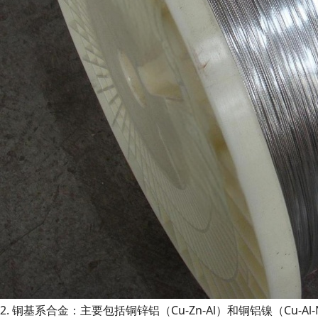
2. 铜基系合金：主要包括铜锌铝（Cu-Zn-Al）和铜铝镍（