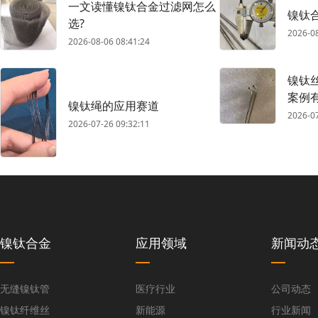
一文读懂镍钛合金过滤网怎么
镍钛
选?
2026-08
2026-08-06 08:41:24
镍钛
案例
镍钛绳的应用赛道
2026-07
2026-07-26 09:32:11
镍钛合金
应用领域
新闻动
无缝镍钛管
医疗行业
公司动态
镍钛纤维丝
新能源
行业新闻